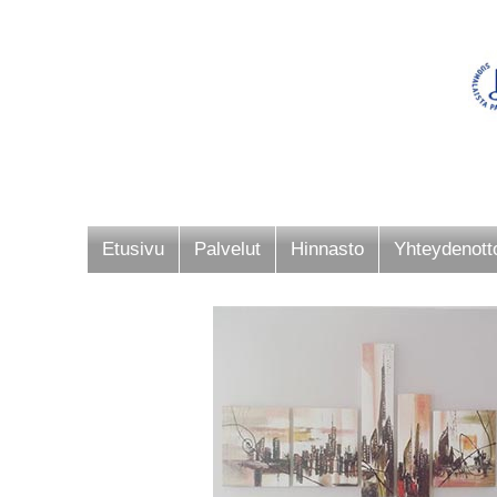
Etusivu
Palvelut
Hinnasto
Yhteydenott