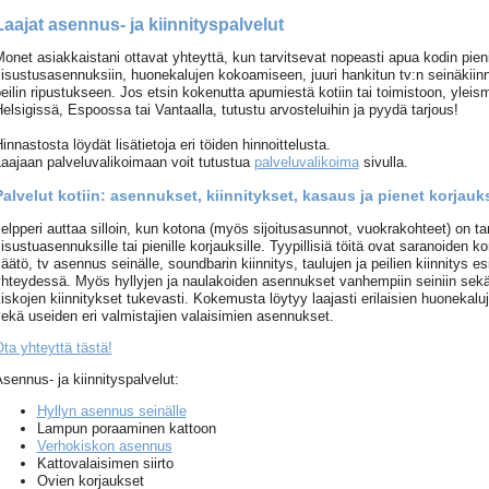
Laajat asennus- ja kiinnityspalvelut
onet asiakkaistani ottavat yhteyttä, kun tarvitsevat nopeasti apua kodin pien
isustusasennuksiin, huonekalujen kokoamiseen, juuri hankitun tv:n seinäkiinn
eilin ripustukseen. Jos etsin kokenutta apumiestä kotiin tai toimistoon, yleis
elsigissä, Espoossa tai Vantaalla, tutustu arvosteluihin ja pyydä tarjous!
innastosta löydät lisätietoja eri töiden hinnoittelusta.
aajaan palveluvalikoimaan voit tutustua
palveluvalikoima
sivulla.
Palvelut kotiin: asennukset, kiinnitykset, kasaus ja pienet korjauk
elpperi auttaa silloin, kun kotona (myös sijoitusasunnot, vuokrakohteet) on ta
isustuasennuksille tai pienille korjauksille. Tyypillisiä töitä ovat saranoiden ko
äätö, tv asennus seinälle, soundbarin kiinnitys, taulujen ja peilien kiinnitys 
hteydessä. Myös hyllyjen ja naulakoiden asennukset vanhempiin seiniin sekä
iskojen kiinnitykset tukevasti. Kokemusta löytyy laajasti erilaisien huonekal
ekä useiden eri valmistajien valaisimien asennukset.
ta yhteyttä tästä!
sennus- ja kiinnityspalvelut:
Hyllyn asennus seinälle
Lampun poraaminen kattoon
Verhokiskon asennus
Kattovalaisimen siirto
Ovien korjaukset