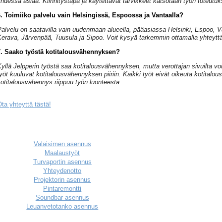
hdessä asiaa. Kiinnitystapa ja käytettävät tarvikkeet katsotaan työn toteut
. Toimiiko palvelu vain Helsingissä, Espoossa ja Vantaalla?
alvelu on saatavilla vain uudenmaan alueella, pääasiassa Helsinki, Espoo, 
erava, Järvenpää, Tuusula ja Sipoo. Voit kysyä tarkemmin ottamalla yhteyttä
7. Saako työstä kotitalousvähennyksen?
yllä Jelpperin työstä saa kotitalousvähennyksen, mutta verottajan sivuilta voi
yöt kuuluvat kotitalousvähennyksen piiriin. Kaikki työt eivät oikeuta kotitalo
otitalousvähennys riippuu työn luonteesta.
ta yhteyttä tästä!
Valaisimen asennus
Maalaustyöt
Turvaportin asennus
Yhteydenotto
Projektorin asennus
Pintaremontti
Soundbar asennus
Leuanvetotanko asennus