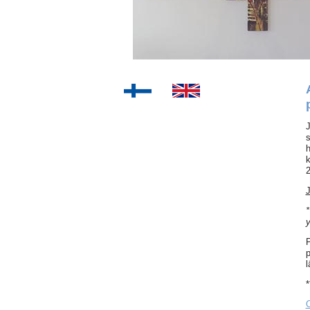
J
s
h
k
2
J
*
y
P
p
l
*
O