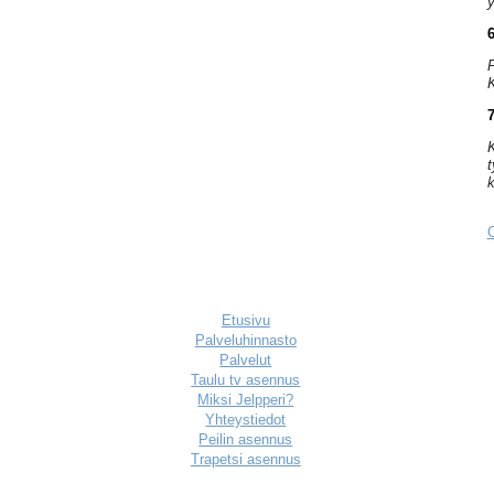
y
6
P
K
K
t
k
O
Etusivu
Palveluhinnasto
Palvelut
Taulu tv asennus
Miksi Jelpperi?
Yhteystiedot
Peilin asennus
Trapetsi asennus