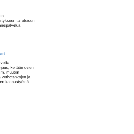
iin
itykseen tai eteisen
miespalvelua
set
rvetta
rjaus, keittiön ovien
esim. muuton
 verhotankojen ja
ujen kasaustyöstä