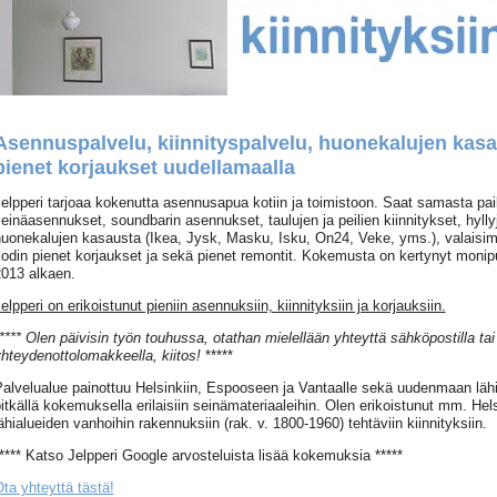
Asennuspalvelu, kiinnityspalvelu, huonekalujen kasa
pienet korjaukset uudellamaalla
elpperi tarjoaa kokenutta asennusapua kotiin ja toimistoon. Saat samasta pai
einäasennukset, soundbarin asennukset, taulujen ja peilien kiinnitykset, hyll
uonekalujen kasausta (Ikea, Jysk, Masku, Isku, On24, Veke, yms.), valaisi
odin pienet korjaukset ja sekä pienet remontit. Kokemusta on kertynyt monipu
013 alkaen.
elpperi on erikoistunut pieniin asennuksiin, kiinnityksiin ja korjauksiin.
**** Olen päivisin työn touhussa, otathan mielellään yhteyttä sähköpostilla tai
hteydenottolomakkeella, kiitos!
*****
alvelualue painottuu Helsinkiin, Espooseen ja Vantaalle sekä uudenmaan lähia
itkällä kokemuksella erilaisiin seinämateriaaleihin. Olen erikoistunut mm. Hel
ähialueiden vanhoihin rakennuksiin (rak. v. 1800-1960) tehtäviin kiinnityksiin.
**** Katso Jelpperi Google arvosteluista lisää kokemuksia *****
ta yhteyttä tästä!