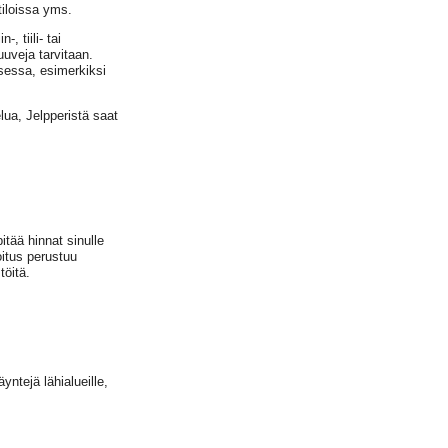
tiloissa yms.
, tiili- tai
ruuveja tarvitaan.
essa, esimerkiksi
lua, Jelpperistä saat
tää hinnat sinulle
oitus perustuu
töitä.
ntejä lähialueille,