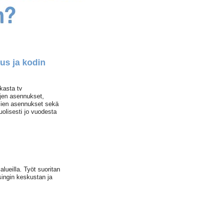
us ja kodin
kasta tv
yjen asennukset,
mien asennukset sekä
olisesti jo vuodesta
lueilla. Työt suoritan
singin keskustan ja