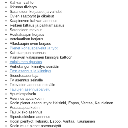
Kahvan vaihto
Ikkunan tiivistys
Saranoiden korjauset ja vaihdot
Ovien säätötyöt ja oikaisut
Kaapinoven kahvan asennus
Reikien kittaus ja paikkamaalaus
Saranoiden rasvaus
Roskakaapin korjaus
Vetolaatikon korjaus
Allaskaapin oven korjaus
Pienet korjauspalvelut ja työt
Kattolampun asennus
Painavan valaisimen kiinnitys kattoon
Valaisimen ripustus
Verhotangon kiinnitys seinään
Tv:n asennus ja kiinnitys
Sisustusasentaja
Tv asennus seinälle
Television asennus seinälle
Taulujen asennuspalvelu
Apumiespalvelu
Asennus apua kotiin
Kodin pienet asennustyöt Helsinki, Espoo, Vantaa, Kauniainen
Porausapua kotiin
Taulukisko asennus
Ripustuskiskon asennus
Kodin pientyöt Helsinki, Espoo, Vantaa, Kauniainen
Kodin muut pienet asennustyöt