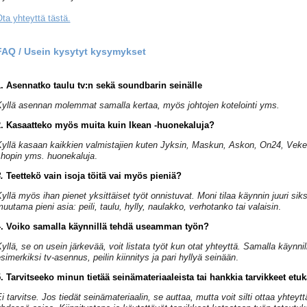
ta yhteyttä tästä.
FAQ / Usein kysytyt kysymykset
. Asennatko taulu tv:n sekä soundbarin seinälle
yllä asennan molemmat samalla kertaa, myös johtojen kotelointi yms.
2. Kasaatteko myös muita kuin Ikean -huonekaluja?
yllä kasaan kaikkien valmistajien kuten Jyksin, Maskun, Askon, On24, Veke
hopin yms. huonekaluja
.
3.
Teettekö vain isoja töitä vai myös pieniä?
yllä myös ihan pienet yksittäiset työt onnistuvat. Moni tilaa käynnin juuri siks
uutama pieni asia: peili, taulu, hylly, naulakko, verhotanko tai valaisin
.
4. Voiko samalla käynnillä tehdä useamman työn?
yllä, se on usein järkevää, voit listata työt kun otat yhteyttä. Samalla käynni
simerkiksi tv-asennus, peilin kiinnitys ja pari hyllyä seinään
.
. Tarvitseeko minun tietää seinämateriaaleista tai hankkia tarvikkeet etu
i tarvitse. Jos tiedät seinämateriaalin, se auttaa, mutta voit silti ottaa yhteytt