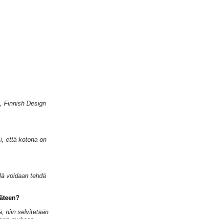
, Finnish Design
i, että kotona on
llä voidaan tehdä
käteen?
ä, niin selvitetään