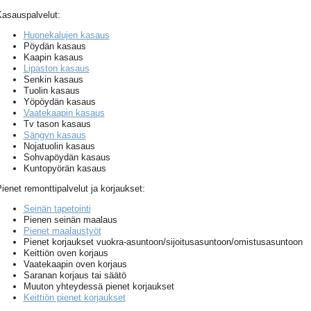
asauspalvelut:
Huonekalujen kasaus
Pöydän kasaus
Kaapin kasaus
Lipaston kasaus
Senkin kasaus
Tuolin kasaus
Yöpöydän kasaus
Vaatekaapin kasaus
Tv tason kasaus
Sängyn kasaus
Nojatuolin kasaus
Sohvapöydän kasaus
Kuntopyörän kasaus
ienet remonttipalvelut ja korjaukset:
Seinän tapetointi
Pienen seinän maalaus
Pienet maalaustyöt
Pienet korjaukset vuokra-asuntoon/sijoitusasuntoon/omistusasuntoon
Keittiön oven korjaus
Vaatekaapin oven korjaus
Saranan korjaus tai säätö
Muuton yhteydessä pienet korjaukset
Keittiön pienet korjaukset