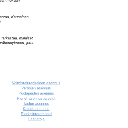
uksen mukaan.
Vantaa, Kaunainen,
.
 tarkastaa, millaiset
usvähennykseen, joten
Voimistelurenkaiden asennus
Verhojen asennus
Puolapuiden asennus
Pienet asennuspalvelut
Taulun asennus
Kalusteasennus
Pieni pintaremontti
Lisätietoja