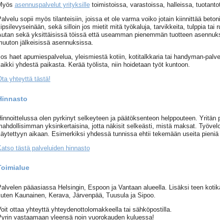
Myös
asennuspalvelut yrityksille
toimistoissa, varastoissa, halleissa, tuotanto
alvelu sopii myös tilanteisiin, joissa et ole varma voiko jotain kiinnittää betoniin-
ipsilevyseinään, sekä silloin jos mietit mitä työkaluja, tarvikkeita, tulppia tai 
utan sekä yksittäisissä töissä että useamman pienemmän tuotteen asennuks
uuton jälkeisissä asennuksissa.
os haet apumiespalvelua, yleismiestä kotiin, kotitalkkaria tai handyman-palve
aikki yhdestä paikasta. Kerää työlista, niin hoidetaan työt kuntoon.
ta yhteyttä tästä!
Hinnasto
innoittelussa olen pyrkinyt selkeyteen ja päätöksenteon helppouteen. Yritän pi
ahdollisimman yksinkertaisina, jotta näkisit selkeästi, mistä maksat. Työvel
äytettyyn aikaan. Esimerkiksi yhdessä tunnissa ehtii tekemään useita pieniä 
atso tästä palveluiden hinnasto
Toimialue
alvelen pääasiassa Helsingin, Espoon ja Vantaan alueella. Lisäksi teen kotikäy
uten Kaunainen, Kerava, Järvenpää, Tuusula ja Sipoo.
oit ottaa yhteyttä yhteydenottolomakkeella tai sähköpostilla.
yrin vastaamaan yleensä noin vuorokauden kuluessa!