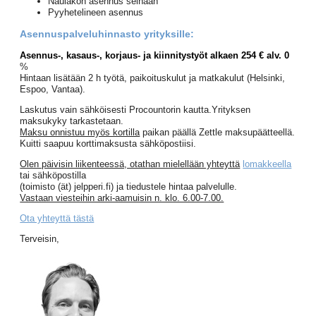
Naulakon asennus seinään
Pyyhetelineen asennus
Asennuspalveluhinnasto yrityksille:
Asennus-, kasaus-, korjaus- ja kiinnitystyöt alkaen 254 € alv. 0
%
Hintaan lisätään 2 h työtä, paikoituskulut ja matkakulut (Helsinki,
Espoo, Vantaa).
Laskutus vain sähköisesti Procountorin kautta.Yrityksen
maksukyky tarkastetaan.
Maksu onnistuu myös kortilla
paikan päällä Zettle maksupäätteellä.
Kuitti saapuu korttimaksusta sähköpostiisi.
Olen päivisin liikenteessä, otathan mielellään yhteyttä
lomakkeella
tai sähköpostilla
(toimisto (ät) jelpperi.fi) ja tiedustele hintaa palvelulle.
Vastaan viesteihin arki-aamuisin n. klo. 6.00-7.00.
Ota yhteyttä tästä
Terveisin,