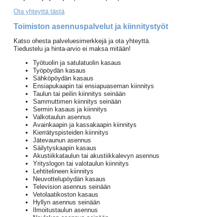
Ota yhteyttä tästä
Toimiston asennuspalvelut ja kiinnitystyöt
Katso ohesta palveluesimerkkejä ja ota yhteyttä.
Tiedustelu ja hinta-arvio ei maksa mitään!
Työtuolin ja satulatuolin kasaus
Työpöydän kasaus
Sähköpöydän kasaus
Ensiapukaapin tai ensiapuaseman kiinnitys
Taulun tai peilin kiinnitys seinään
Sammuttimen kiinnitys seinään
Sermin kasaus ja kiinnitys
Valkotaulun asennus
Avainkaapin ja kassakaapin kiinnitys
Kierrätyspisteiden kiinnitys
Jätevaunun asennus
Säilytyskaapin kasaus
Akustiikkataulun tai akustiikkalevyn asennus
Yrityslogon tai valotaulun kiinnitys
Lehtitelineen kiinnitys
Neuvottelupöydän kasaus
Television asennus seinään
Vetolaatikoston kasaus
Hyllyn asennus seinään
Ilmoitustaulun asennus