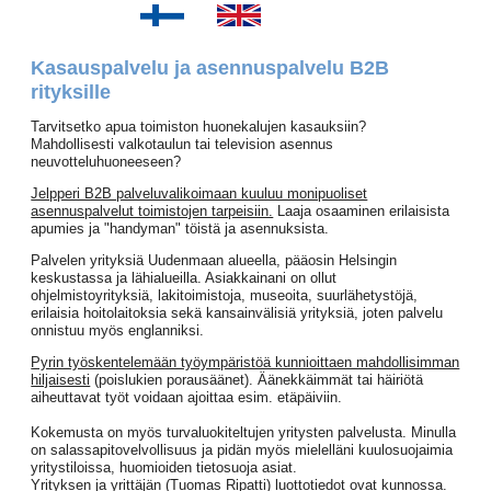
Kasauspalvelu ja asennuspalvelu B2B
rityksille
Tarvitsetko apua toimiston huonekalujen kasauksiin?
Mahdollisesti valkotaulun tai television asennus
neuvotteluhuoneeseen?
Jelpperi B2B palveluvalikoimaan kuuluu monipuoliset
asennuspalvelut toimistojen tarpeisiin.
Laaja osaaminen erilaisista
apumies ja "handyman" töistä ja asennuksista.
Palvelen yrityksiä Uudenmaan alueella, pääosin Helsingin
keskustassa ja lähialueilla. Asiakkainani on ollut
ohjelmistoyrityksiä, lakitoimistoja, museoita, suurlähetystöjä,
erilaisia hoitolaitoksia sekä kansainvälisiä yrityksiä, joten palvelu
onnistuu myös englanniksi.
Pyrin työskentelemään työympäristöä kunnioittaen mahdollisimman
hiljaisesti
(poislukien porausäänet). Äänekkäimmät tai häiriötä
aiheuttavat työt voidaan ajoittaa esim. etäpäiviin.
Kokemusta on myös turvaluokiteltujen yritysten palvelusta. Minulla
on salassapitovelvollisuus ja pidän myös mielelläni kuulosuojaimia
yritystiloissa, huomioiden tietosuoja asiat.
Yrityksen ja yrittäjän (Tuomas Ripatti) luottotiedot ovat kunnossa.