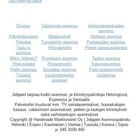
Ota yhteyttä tästä
Etusivu
Valaisimen asennus
Voimistelurenkaiden
asennus
Palveluhinnasto
Maalaustyöt
Verhojen asennus
Palvelut
Turvaportin asennus
Puolapuiden asennus
Taulu tv
Yhteydenotto
Pienet asennuspalvelut
asennus
Miksi Jelpperi?
Projektorin asennus
Taulun asennus
Yhteystiedot
Pintaremontti
Kalusteasennus
Peilin asennus
Soundbar asennus
Pieni pintaremontti
Trapetsi
Leuanvetotanko
Lisätietoja
asennus
asennus
Jelpperi tarjoaa kodin asennus- ja kiinnityspalveluja Helsingissä,
Espoossa ja Vantaalla.
Palveluihin kuuluvat mm. TV seinäasennukset, huonekalujen
kasaus, valaisimien asennukset, peilien ja taulujen kiinnitykset
sekä verhotankojen asennukset.
Copyright @ Handmade Markkinointi Oy | Jelpperi Asennuspalvelu
Helsinki | Espoo | Kauniainen | Vantaa | Tuusula | Kerava | Sipoo
p. 045 3100 440