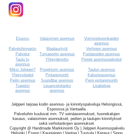
Etusivu
Valaisimen asennus
Voimistelurenkaiden
asennus
Palveluhinnasto
Maalaustyöt
Verhojen asennus
Palvelut
Turvaportin asennus
Puolapuiden asennus
Taulu tv
Yhteydenotto
Pienet asennuspalvelut
asennus
Miksi Jelpperi?
Projektorin asennus
Taulun asennus
Yhteystiedot
Pintaremontti
Kalusteasennus
Peilin asennus
Soundbar asennus
Pieni pintaremontti
Trapetsi
Leuanvetotanko
Lisätietoja
asennus
asennus
Jelpperi tarjoaa kodin asennus- ja kiinnityspalveluja Helsingissä,
Espoossa ja Vantaalla.
Palveluihin kuuluvat mm. TV seinäasennukset, huonekalujen
kasaus, valaisimien asennukset, peilien ja taulujen kiinnitykset
sekä verhotankojen asennukset.
Copyright @ Handmade Markkinointi Oy | Jelpperi Asennuspalvelu
Helsinki | Espoo | Kauniainen | Vantaa | Tuusula | Kerava | Sipoo