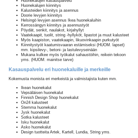
Huonekalujen kasauspalvelu
Huonekalujen kiinnitys
Kalusteiden kiinnitys ja asennus
Doorie levyjen kiinnitys
Helsingö levyjen asennus Ikea huonekaluihin
Kerrossängyn kiinnitys ja asennustyöt
Pöydät, senkit, naulakot, kirjahyllyt
Vaatekaapit, tuolit, string -hyllyköt, lipastot ja muut kalusteet
Myös kaapiston, vaatekaapin, likuovinkaapin purkutyöt
Kiinnitystyöt kaatumisvaaran estämiseksi (HUOM. lapset)
mm. kipsilevy-, betoni- ja lastulevyseinään
Mukana kulkee myös työkalut sahaustöihin, reikein tekoon
yms. (HUOM. mainitse tarve)
Kasauspalvelu eri huonekaluille ja merkeille
Kokemusta monista eri merkeistä ja valmistajista kuten mm.
Ikean huonekalut
Vepsäläisen huonekalut
Finnish Design Shop huonekalut
On24 kalusteet
Stemma huonekalut
Jysk huonekalut
Sotka kalusteet
Isku huonekalut
Asko huonekalut
Design tuotteita Artek, Kartell, Lundia, String yms.