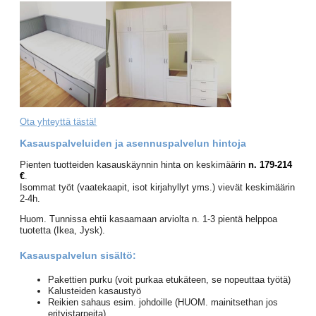
Ota yhteyttä tästä!
Kasauspalveluiden ja asennuspalvelun hintoja
Pienten tuotteiden kasauskäynnin hinta on keskimäärin
n. 179-214
€
.
Isommat työt (vaatekaapit, isot kirjahyllyt yms.) vievät keskimäärin
2-4h.
Huom. Tunnissa ehtii kasaamaan arviolta n. 1-3 pientä helppoa
tuotetta (Ikea, Jysk).
Kasauspalvelun sisältö:
Pakettien purku (voit purkaa etukäteen, se nopeuttaa työtä)
Kalusteiden kasaustyö
Reikien sahaus esim. johdoille (HUOM. mainitsethan jos
erityistarpeita)